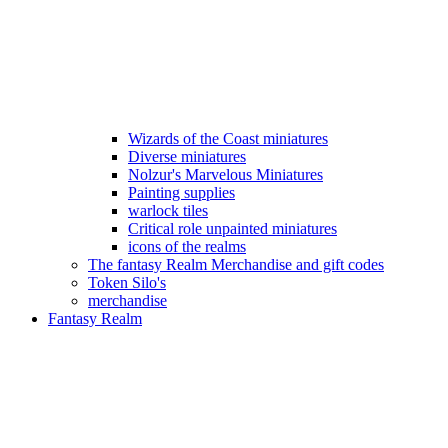
Wizards of the Coast miniatures
Diverse miniatures
Nolzur's Marvelous Miniatures
Painting supplies
warlock tiles
Critical role unpainted miniatures
icons of the realms
The fantasy Realm Merchandise and gift codes
Token Silo's
merchandise
Fantasy Realm