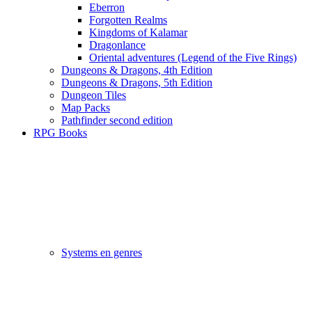
Eberron
Forgotten Realms
Kingdoms of Kalamar
Dragonlance
Oriental adventures (Legend of the Five Rings)
Dungeons & Dragons, 4th Edition
Dungeons & Dragons, 5th Edition
Dungeon Tiles
Map Packs
Pathfinder second edition
RPG Books
Systems en genres