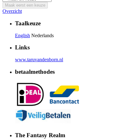
Maak eerst een keuze
Overzicht
Taalkeuze
English
Nederlands
Links
www.taruvandenborn.nl
betaalmethodes
The Fantasy Realm