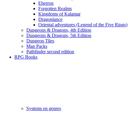
Eberron
Forgotten Realms
Kingdoms of Kalamar
Dragonlance
Oriental adventures (Legend of the Five Rings)
Dungeons & Dragons, 4th Edition
Dungeons & Dragons, 5th Edition
Dungeon Tiles
Map Packs
Pathfinder second edition
RPG Books
Systems en genres