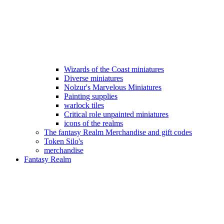
Wizards of the Coast miniatures
Diverse miniatures
Nolzur's Marvelous Miniatures
Painting supplies
warlock tiles
Critical role unpainted miniatures
icons of the realms
The fantasy Realm Merchandise and gift codes
Token Silo's
merchandise
Fantasy Realm